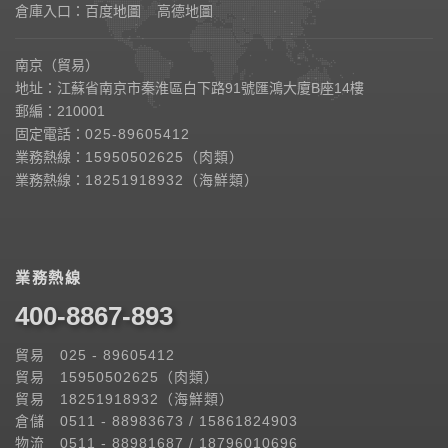
倉庫入口：
百度地圖
高德地圖
南京（貿易）
地址：江蘇省南京市秦淮區白下路91號匯鴻大廈B座14樓
郵編：210001
固定電話：
025-89605412
業務熱線：
15950502625（肉類）
業務熱線：
18251918932（海鮮類）
業務熱線
400-8867-893
貿易 025 - 89605412
貿易 15950502625（肉類）
貿易 18251918932（海鮮類）
倉儲 0511 - 88983673 / 15861824903
物流 0511 - 88981687 / 18796010696