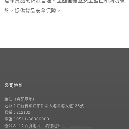
倉庫貨品的精准管理。全園區覆蓋安全監控和消防設
施，提供貨品安全保障。
公司地址
鎮江（倉配基地）
地址：江蘇省鎮江市新區大港金港大道136號
郵編：212132
電話：
0511-88986900
辦公入口：
百度地圖
高德地圖